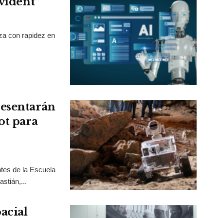
Evident
nza con rapidez en
resentarán
ot para
tes de la Escuela
stián,...
acial