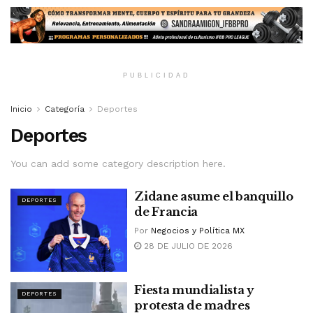
PUBLICIDAD
Inicio
Categoría
Deportes
Deportes
You can add some category description here.
Zidane asume el banquillo
DEPORTES
de Francia
Por
Negocios y Política MX
28 DE JULIO DE 2026
Fiesta mundialista y
DEPORTES
protesta de madres