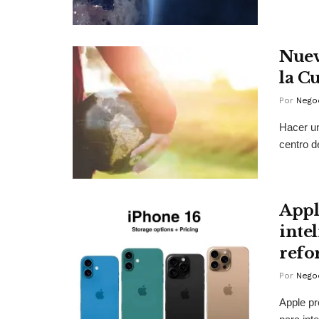
Nuev
la C
Por
Negoc
Hacer un
centro d
Appl
intel
refo
Por
Negoc
Apple pr