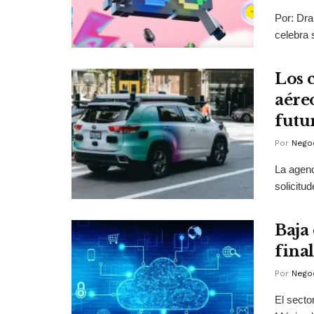
Por: Dra
celebra 
Los c
aére
futu
Por
Negoc
La agenc
solicitu
Baja
fina
Por
Negoc
El secto