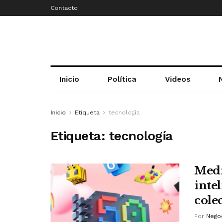
Contacto
Inicio
Política
Videos
Inicio
Etiqueta
tecnología
Etiqueta:
tecnología
Medi
inte
cole
Por
Negoc