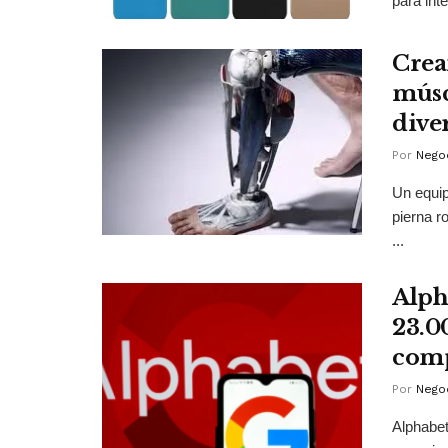
para inte
Crea
múscu
dive
Por
Negoc
Un equip
pierna r
...
Alph
23.0
comp
Por
Negoc
Alphabet