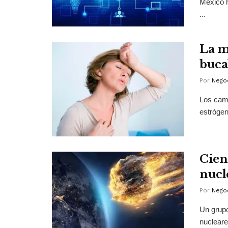
México h
...
La m
buca
Por
Negoc
Los camb
estrógen
Cien
nucl
Por
Negoc
Un grupo
nucleare