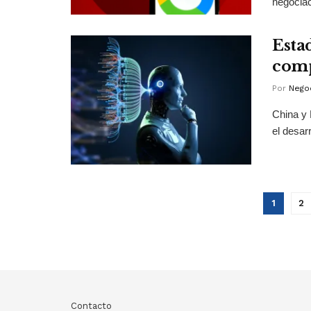
negociac
Esta
comp
Por
Negoc
China y 
el desarr
1
2
Contacto