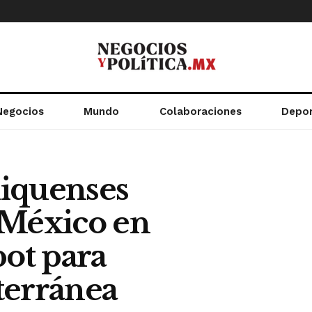
Negocios
Mundo
Colaboraciones
Depo
iquenses
 México en
bot para
terránea