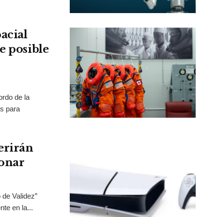
acial
e posible
rdo de la
os para
erirán
onar
 de Validez”
te en la...