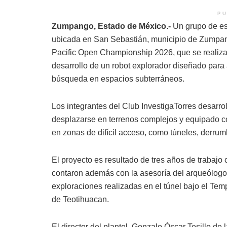
PU
Zumpango, Estado de México.-
Un grupo de es
ubicada en San Sebastián, municipio de Zumpang
Pacific Open Championship 2026, que se realizará 
desarrollo de un robot explorador diseñado para
búsqueda en espacios subterráneos.
Los integrantes del Club InvestigaTorres desarr
desplazarse en terrenos complejos y equipado co
en zonas de difícil acceso, como túneles, derrum
El proyecto es resultado de tres años de trabajo
contaron además con la asesoría del arqueólogo
exploraciones realizadas en el túnel bajo el Te
de Teotihuacan.
El director del plantel, Gonzalo Óscar Tesillo de l