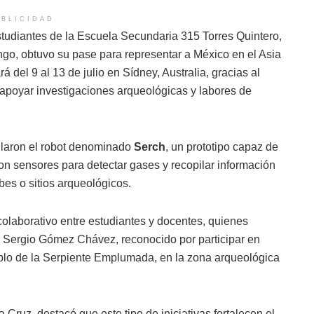
BLICIDAD
tudiantes de la Escuela Secundaria 315 Torres Quintero,
o, obtuvo su pase para representar a México en el Asia
del 9 al 13 de julio en Sídney, Australia, gracias al
 apoyar investigaciones arqueológicas y labores de
ollaron el robot denominado
Serch
, un prototipo capaz de
n sensores para detectar gases y recopilar información
bes o sitios arqueológicos.
 colaborativo entre estudiantes y docentes, quienes
 Sergio Gómez Chávez, reconocido por participar en
mplo de la Serpiente Emplumada, en la zona arqueológica
a Cruz, destacó que este tipo de iniciativas fortalecen el