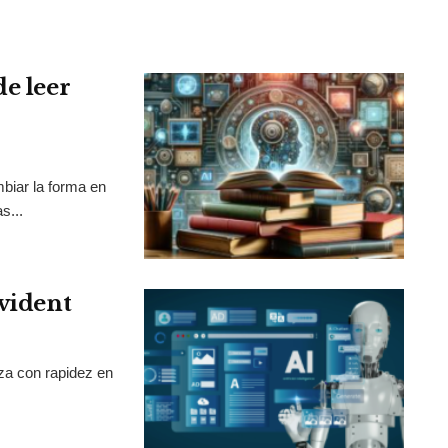
de leer
mbiar la forma en
s...
Evident
nza con rapidez en