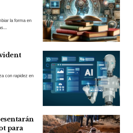
mbiar la forma en
s...
Evident
nza con rapidez en
resentarán
ot para