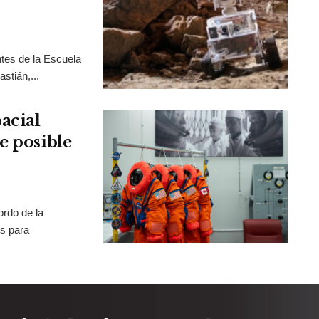
tes de la Escuela
stián,...
acial
e posible
rdo de la
os para