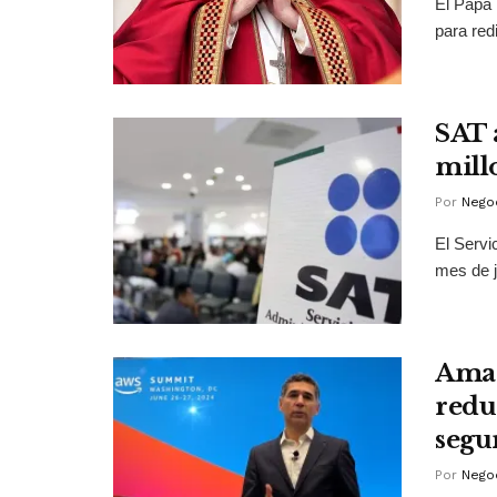
El Papa 
para redi
SAT 
mill
Por
Negoc
El Servi
mes de j
Amaz
redu
segu
Por
Negoc