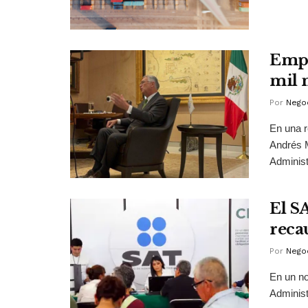
Empr
mil 
Por
Negoc
En una r
Andrés M
Administ
El S
reca
Por
Negoc
En un no
Administ