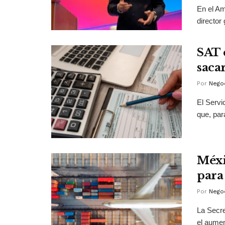
En el A
director
SAT 
sacar
Por
Negoc
El Servi
que, par
Méxi
para
Por
Negoc
La Secre
el aumen