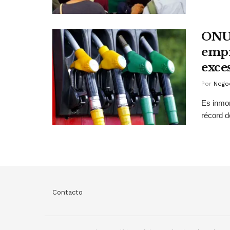
ONU 
empr
exce
Por
Negoc
Es inmor
récord de
Contacto