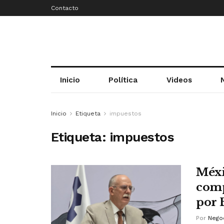
Contacto
Inicio
Política
Videos
Inicio
Etiqueta
impuestos
Etiqueta:
impuestos
Méxi
comp
por 
Por
Negoc