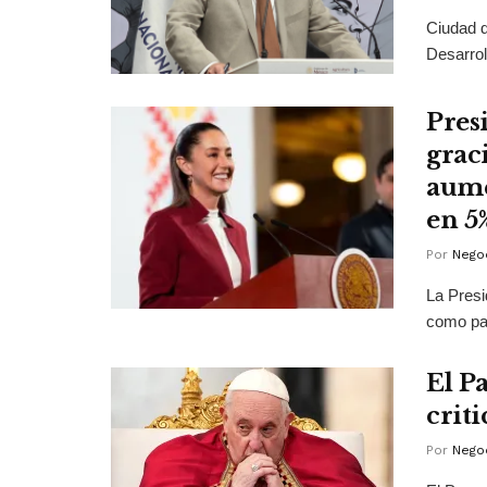
Ciudad d
Desarrol
Pres
grac
aume
en 5%
Por
Negoc
La Pres
como par
El P
crit
Por
Negoc