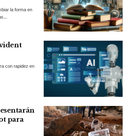
mbiar la forma en
s...
Evident
nza con rapidez en
resentarán
ot para