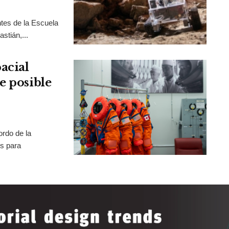
tes de la Escuela
stián,...
acial
e posible
rdo de la
os para