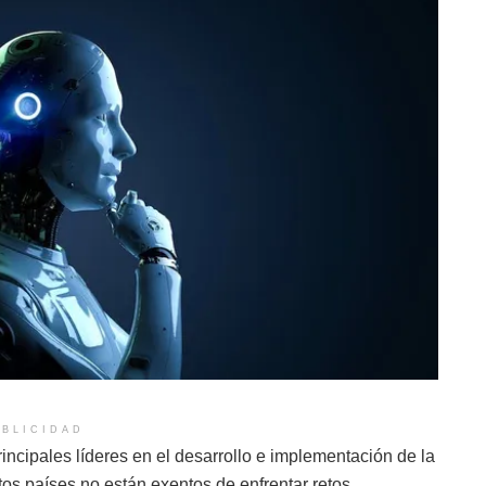
BLICIDAD
ncipales líderes en el desarrollo e implementación de la
stos países no están exentos de enfrentar retos