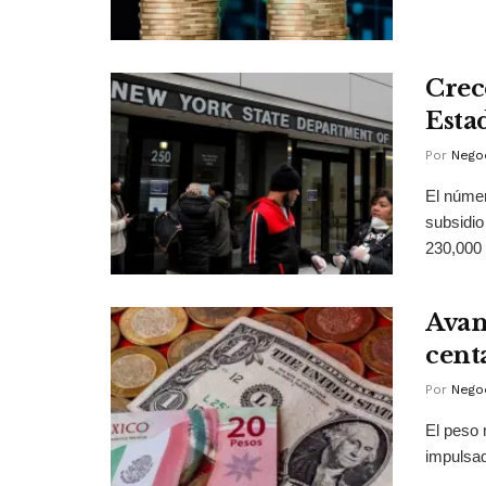
Crec
Esta
Por
Negoc
El númer
subsidi
230,000 
Avan
cent
Por
Negoc
El peso 
impulsad