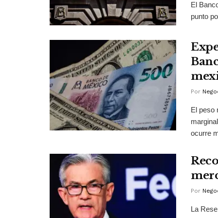
El Banco
punto po
Expe
Banc
mexi
Por
Negoc
El peso 
marginal
ocurre m
Reco
merc
Por
Negoc
La Reser