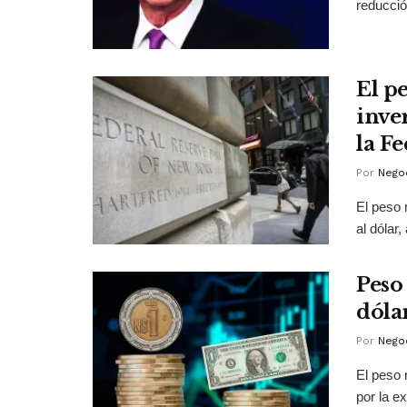
reducció
El p
inve
la F
Por
Negoc
El peso 
al dólar
Peso
dóla
Por
Negoc
El peso 
por la e