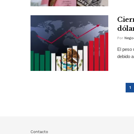
Cier
dóla
Por
Negoc
El peso 
debido al
1
Contacto