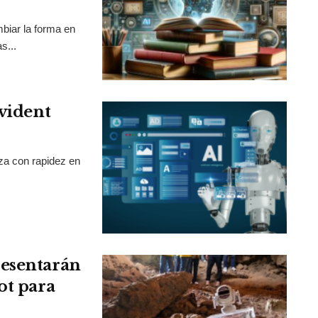
mbiar la forma en
s...
Evident
nza con rapidez en
resentarán
ot para