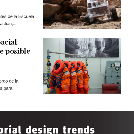
tes de la Escuela
stián,...
acial
e posible
rdo de la
os para