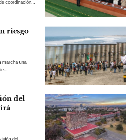
de coordinación...
en riesgo
en marcha una
e...
ión del
irá
isión del