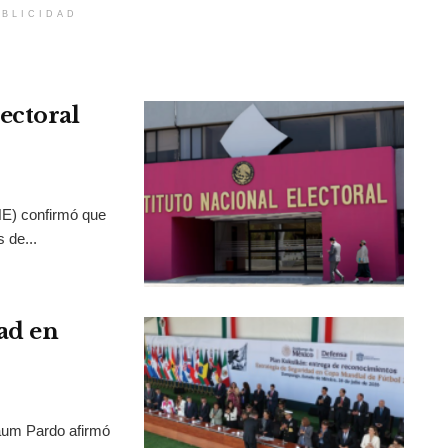
BLICIDAD
ectoral
INE) confirmó que
 de...
ad en
aum Pardo afirmó