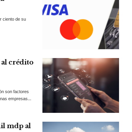
r ciento de su
al crédito
ión son factores
anas empresas...
mil mdp al