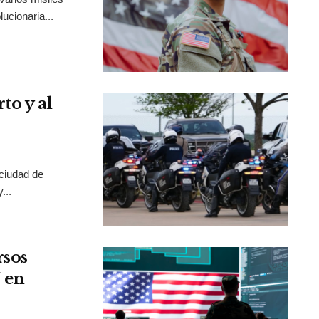
ucionaria...
to y al
 ciudad de
...
rsos
 en