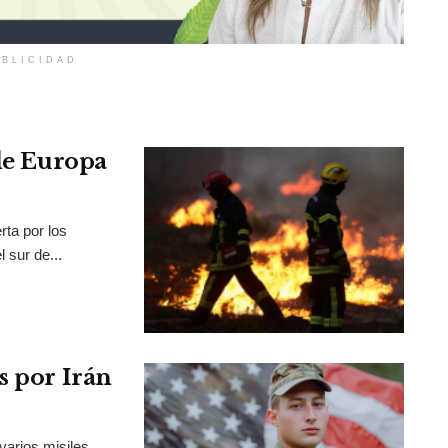
BLICIDAD
 de Europa
rta por los
 sur de...
s por Irán
varios misiles