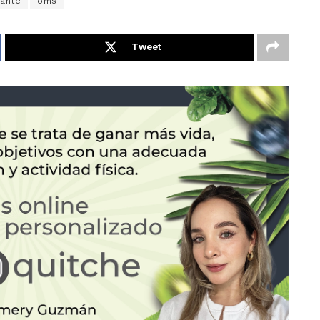
rante
oms
Tweet