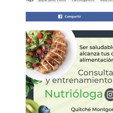
Tags:
aspartamo como
carcinogénico
edulco
Compartir