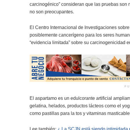
carcinogénico” consideran que las pruebas son 
no son preocupantes.
El Centro Internacional de Investigaciones sobre
posiblemente cancerígeno para los seres humano
“evidencia limitada” sobre su carcinogenicidad 
PU
El aspartamo es un edulcorante artificial amplia
gelatina, helados, productos lácteos como el yo
como pastillas para la tos y vitaminas masticable
Lee también:
¿ La SCJN está siendo intimidada po