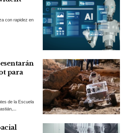
nza con rapidez en
resentarán
ot para
tes de la Escuela
stián,...
acial