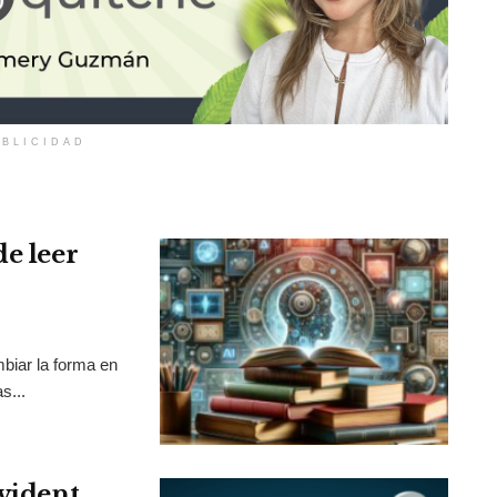
BLICIDAD
de leer
mbiar la forma en
s...
Evident