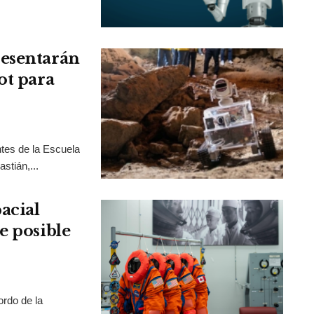
resentarán
ot para
tes de la Escuela
stián,...
acial
e posible
rdo de la