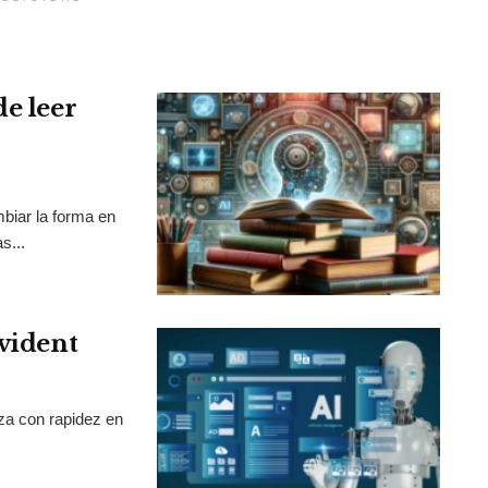
de leer
mbiar la forma en
s...
Evident
nza con rapidez en