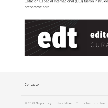
Estación Espacial Internacional (EEI) fueron instruid
prepararse ante...
Contacto
© 2023 Negocios y política México. Todos los derechos 