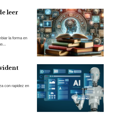
de leer
mbiar la forma en
s...
Evident
nza con rapidez en