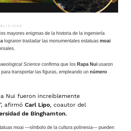
BLICIDAD
os mayores enigmas de la historia de la ingeniería
ua
lograron trasladar las monumentales estatuas
moai
niales.
haeological Science
confirma que los
Rapa Nui
usaron
para transportar las figuras, empleando un
número
a Nui fueron increíblemente
”, afirmó
Carl Lipo
, coautor del
ersidad de Binghamton
.
estatuas moai —símbolo de la cultura polinesia— pueden