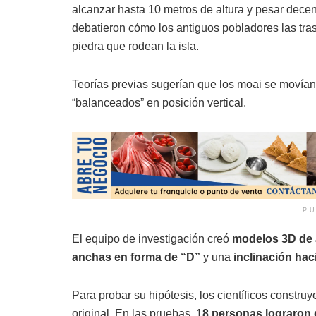
alcanzar hasta 10 metros de altura y pesar decen
debatieron cómo los antiguos pobladores las tras
piedra que rodean la isla.
Teorías previas sugerían que los moai se movían
“balanceados” en posición vertical.
PU
El equipo de investigación creó
modelos 3D de a
anchas en forma de “D”
y una
inclinación hac
Para probar su hipótesis, los científicos constru
original. En las pruebas,
18 personas lograron 