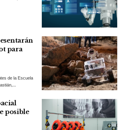
resentarán
ot para
tes de la Escuela
stián,...
acial
e posible