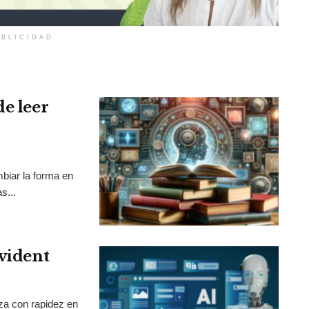
BLICIDAD
de leer
mbiar la forma en
s...
Evident
nza con rapidez en