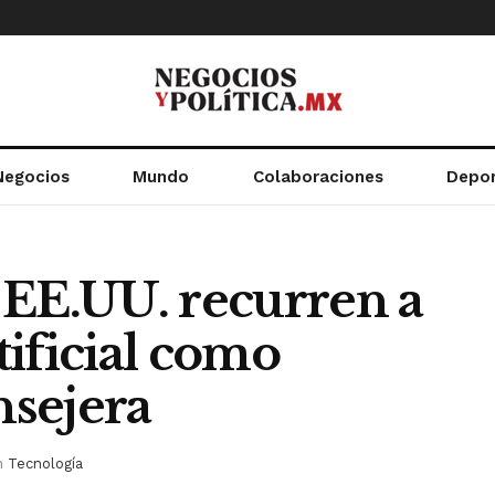
Negocios
Mundo
Colaboraciones
Depo
 EE.UU. recurren a
rtificial como
sejera
n
Tecnología