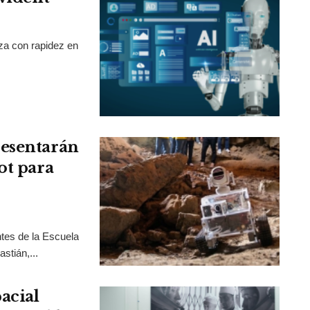
nza con rapidez en
resentarán
ot para
tes de la Escuela
stián,...
acial