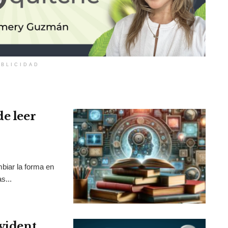
BLICIDAD
de leer
mbiar la forma en
s...
Evident