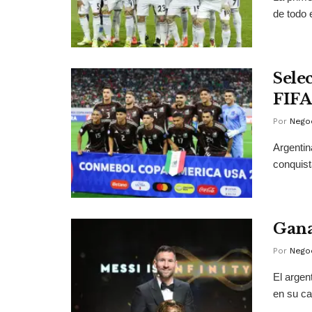
de todo e
Sele
FIFA
Por
Negoc
Argentin
conquist
Gana
Por
Negoc
El argen
en su ca