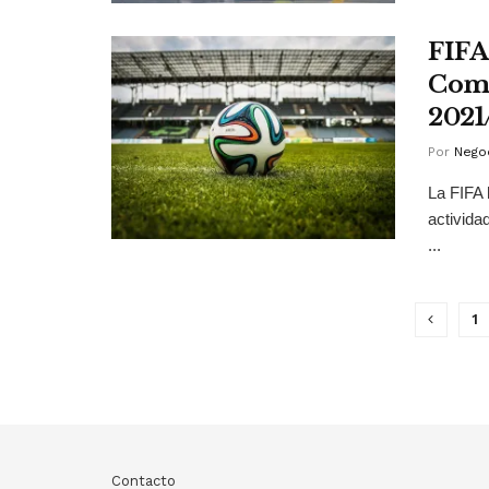
FIFA
Comi
2021
Por
Negoc
La FIFA 
activida
...
1
Contacto