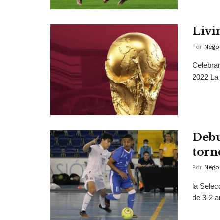
Livin
Por
Negoc
Celebram
2022 La 
Debu
torn
Por
Negoc
la Selec
de 3-2 a