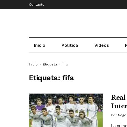
Contacto
Inicio
Política
Videos
Inicio
Etiqueta
fifa
Etiqueta:
fifa
Real
Inte
Por
Negoc
La prime