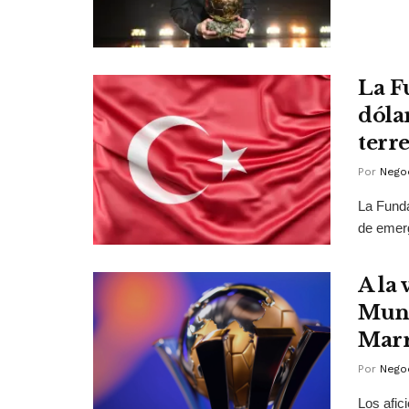
La F
dóla
terr
Por
Negoc
La Funda
de emerg
A la 
Mund
Marr
Por
Negoc
Los afic