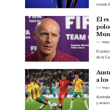
mundo ti
Él e
poloc
Mun
Por
Negoc
El polac
de la Co
Aust
a los
Por
Negoc
Australi
y avanzó