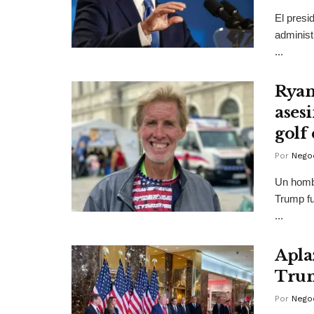
El presi
administ
...
Ryan
ases
golf
Por
Negoc
Un hombr
Trump fu
...
Apla
Trum
Por
Negoc