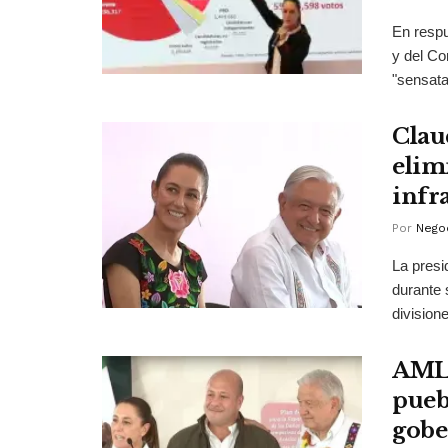
En respu
y del Co
"sensata 
Clau
elim
infr
Por
Negoc
La presi
durante 
divisione
AMLO
puebl
gobe