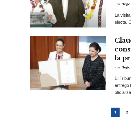
Por
Negoc
La visit
electa, 
Clau
cons
la p
Por
Negoc
El Tribu
entregó 
oficializ
1
2