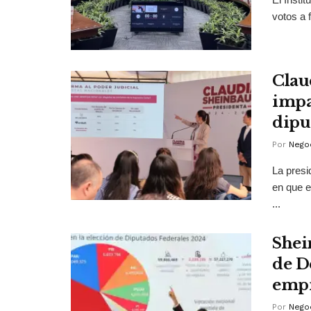
votos a f
Clau
impa
dipu
Por
Negoc
La presi
en que e
...
Shei
de D
empr
Por
Negoc