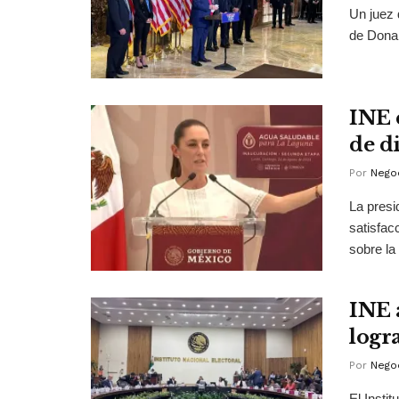
Un juez 
de Donal
INE 
de d
Por
Negoc
La presi
satisfac
sobre la 
INE 
logr
Por
Negoc
El Insti