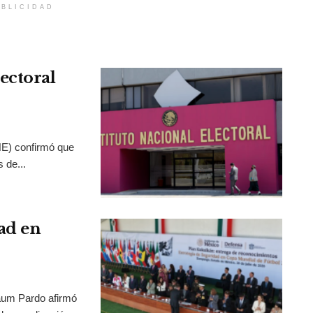
BLICIDAD
ectoral
INE) confirmó que
 de...
ad en
aum Pardo afirmó