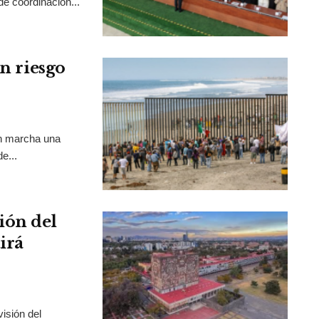
de coordinación...
en riesgo
en marcha una
e...
ión del
irá
isión del