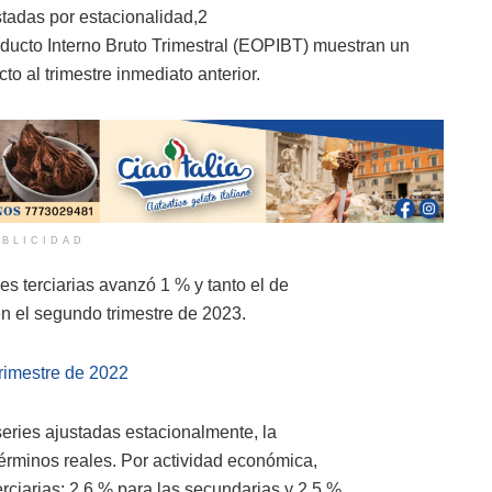
stadas por estacionalidad,2
oducto Interno Bruto Trimestral (EOPIBT) muestran un
o al trimestre inmediato anterior.
BLICIDAD
des terciarias avanzó 1 % y tanto el de
en el segundo trimestre de 2023.
Trimestre de 2022
 series ajustadas estacionalmente, la
érminos reales. Por actividad económica,
erciarias; 2.6 % para las secundarias y 2.5 %