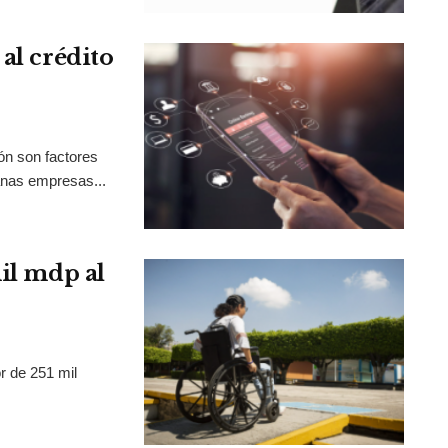
al crédito
ión son factores
anas empresas...
mil mdp al
r de 251 mil