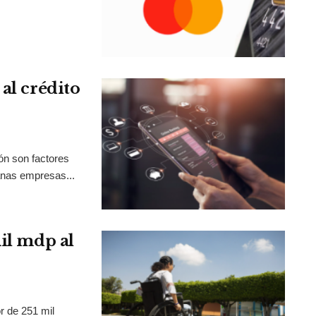
al crédito
ión son factores
anas empresas...
mil mdp al
r de 251 mil