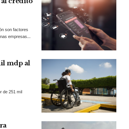
al crédito
ión son factores
anas empresas...
mil mdp al
r de 251 mil
ra