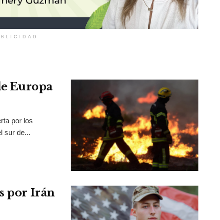
BLICIDAD
 de Europa
rta por los
 sur de...
s por Irán