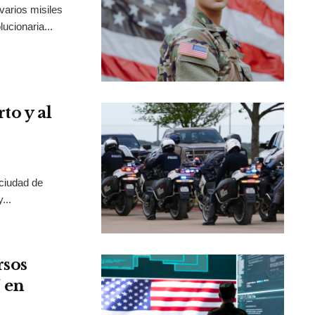
varios misiles
ucionaria...
to y al
 ciudad de
...
rsos
 en