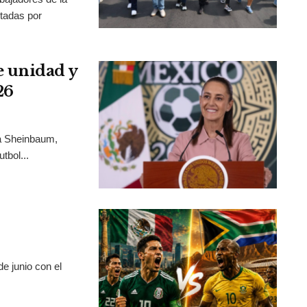
tadas por
 unidad y
26
ia Sheinbaum,
tbol...
e junio con el