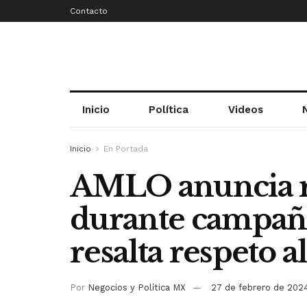
Contacto
Inicio
Política
Videos
Inicio
En Portada
AMLO anuncia r
durante campaña
resalta respeto a
Por
Negocios y Política MX
27 de febrero de 202