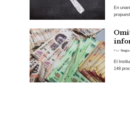
En unani
propuest
Omit
info
Por
Negoc
El Insti
148 proc