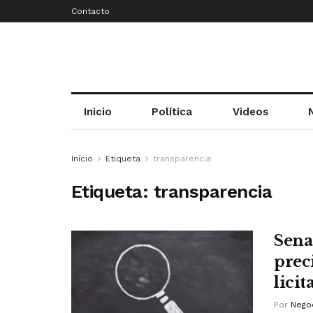
Contacto
Inicio
Política
Videos
Inicio
Etiqueta
transparencia
Etiqueta:
transparencia
Sena
prec
licit
Por
Negoc