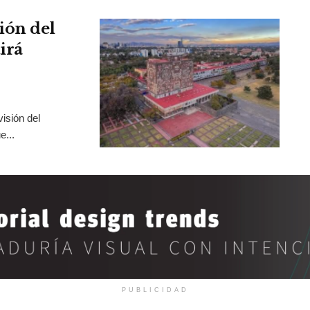
ión del
irá
isión del
e...
PUBLICIDAD