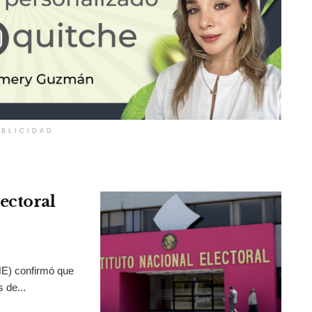
BLICIDAD
ectoral
INE) confirmó que
 de...