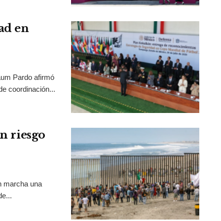
ad en
aum Pardo afirmó
de coordinación...
en riesgo
en marcha una
e...