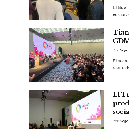
El titul
edición,
Tian
CDMX
Por
Negoc
El secre
resultad
...
El T
prod
socia
Por
Negoc