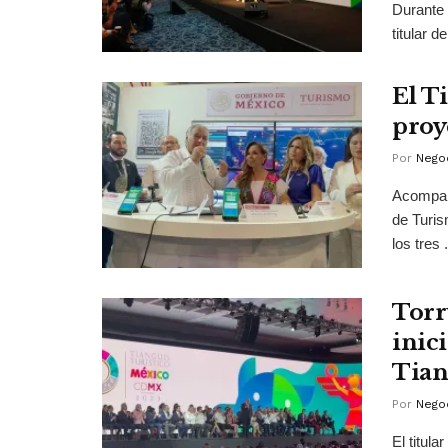
Durante 
titular 
El T
proy
Por
Negoc
Acompañ
de Turis
los tres .
Torr
inic
Tian
Por
Negoc
El titul