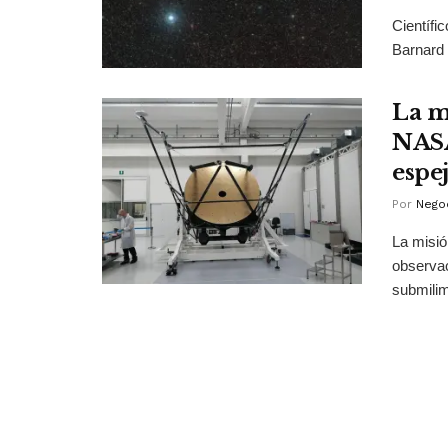
Científi
Barnard 
La m
NASA
espe
Por
Negoc
La misió
observac
submilim