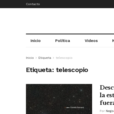
Contacto
Inicio
Política
Videos
Inicio
Etiqueta
telescopio
Etiqueta:
telescopio
Desc
la e
fuera
Por
Negoc