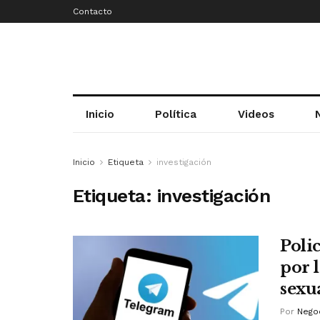
Contacto
Inicio
Política
Videos
Inicio
Etiqueta
investigación
Etiqueta:
investigación
Poli
por 
sexu
Por
Negoc