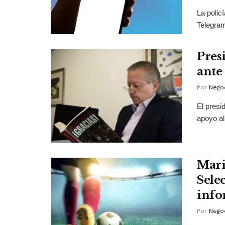
La polic
Telegram
Pres
ante
Por
Negoc
El presi
apoyo al 
Mari
Sele
info
Por
Negoc