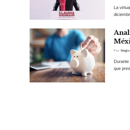
La virtu
diciembr
Anal
Méx
Por
Negoc
Durante 
que pres