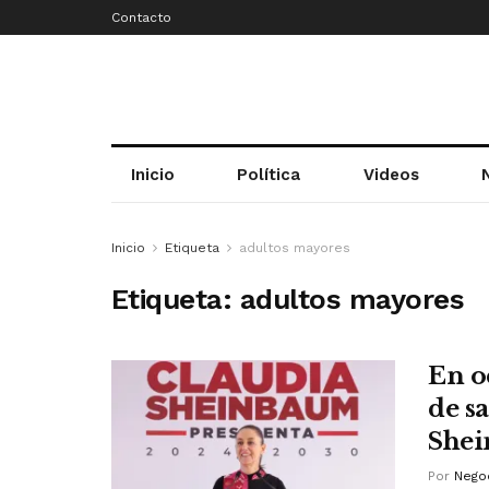
Contacto
Inicio
Política
Videos
Inicio
Etiqueta
adultos mayores
Etiqueta:
adultos mayores
En o
de s
She
Por
Negoc