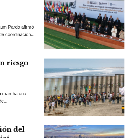
aum Pardo afirmó
de coordinación...
en riesgo
en marcha una
e...
ión del