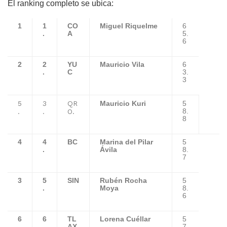
El ranking completo se ubica:
1
1
CO
Miguel Riquelme
6
.
A
5.
6
2
2
YU
Mauricio Vila
6
.
C
3.
3
5
3
QR
Mauricio Kuri
5
.
.
O.
8.
8
4
4
BC
Marina del Pilar
5
.
Ávila
8.
7
3
5
SIN
Rubén Rocha
5
.
Moya
8.
6
6
6
TL
Lorena Cuéllar
5
.
AX
7.