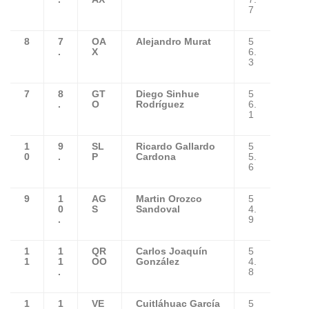
7
8
7
OA
Alejandro Murat
5
.
X
6.
3
7
8
GT
Diego Sinhue
5
.
O
Rodríguez
6.
1
1
9
SL
Ricardo Gallardo
5
0
.
P
Cardona
5.
6
9
1
AG
Martin Orozco
5
0
S
Sandoval
4.
.
9
1
1
QR
Carlos Joaquín
5
1
1
OO
González
4.
.
8
1
1
VE
Cuitláhuac García
5