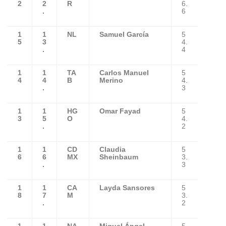
2
2
R
6.
.
6
1
1
NL
Samuel García
5
5
3
4.
.
4
1
1
TA
Carlos Manuel
5
4
4
B
Merino
4.
.
3
1
1
HG
Omar Fayad
5
3
5
O
4.
.
2
1
1
CD
Claudia
5
6
6
MX
Sheinbaum
3.
.
3
1
1
CA
Layda Sansores
5
8
7
M
3.
.
2