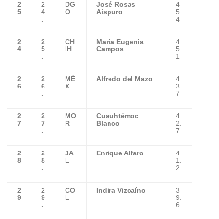
2
2
DG
José Rosas
4
5
4
O
Aispuro
5.
.
4
2
2
CH
María Eugenia
4
4
5
IH
Campos
5.
.
1
2
2
MÉ
Alfredo del Mazo
4
6
6
X
3.
.
7
2
2
MO
Cuauhtémoc
4
7
7
R
Blanco
2.
.
7
2
2
JA
Enrique Alfaro
4
8
8
L
1.
.
2
2
2
CO
Indira Vizcaíno
3
9
9
L
9.
.
6