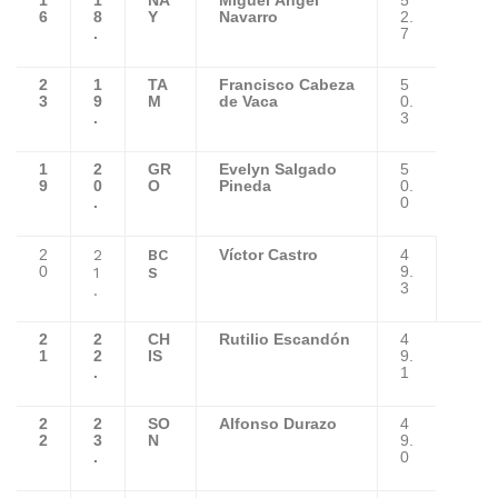
1
1
NA
Miguel Ángel
5
6
8
Y
Navarro
2.
.
7
2
1
TA
Francisco Cabeza
5
3
9
M
de Vaca
0.
.
3
1
2
GR
Evelyn Salgado
5
9
0
O
Pineda
0.
.
0
2
BC
2
Víctor Castro
4
0
1
S
9.
3
.
2
2
CH
Rutilio Escandón
4
1
2
IS
9.
.
1
2
2
SO
Alfonso Durazo
4
2
3
N
9.
.
0