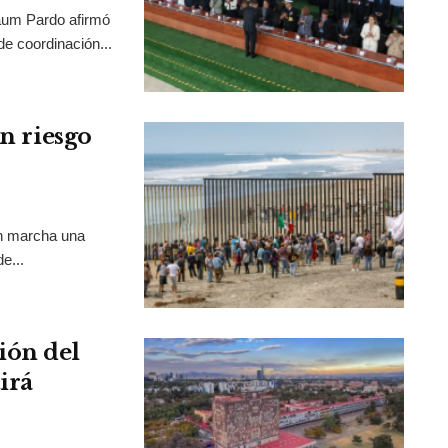
aum Pardo afirmó
de coordinación...
en riesgo
en marcha una
e...
ión del
irá