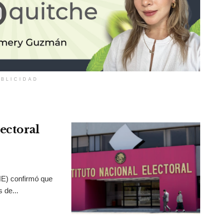
BLICIDAD
ectoral
INE) confirmó que
 de...