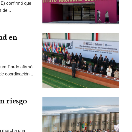
INE) confirmó que
 de...
ad en
aum Pardo afirmó
de coordinación...
en riesgo
en marcha una