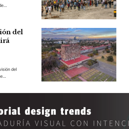
e...
ión del
irá
isión del
e...