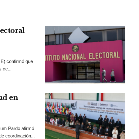
ectoral
INE) confirmó que
 de...
ad en
aum Pardo afirmó
de coordinación...