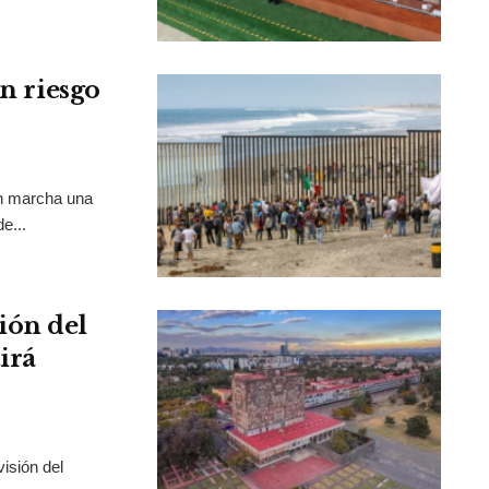
en riesgo
en marcha una
e...
ión del
irá
isión del