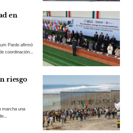
ad en
aum Pardo afirmó
de coordinación...
en riesgo
en marcha una
e...