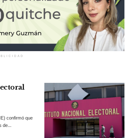
BLICIDAD
ectoral
INE) confirmó que
 de...