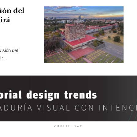
ión del
irá
isión del
e...
PUBLICIDAD