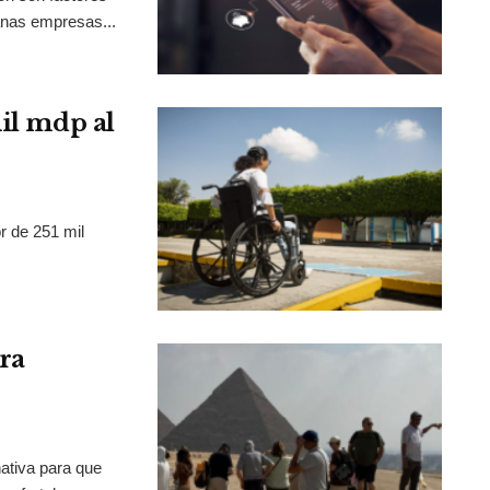
anas empresas...
mil mdp al
r de 251 mil
ra
ativa para que