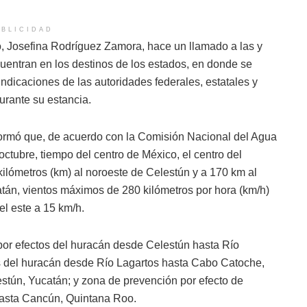
BLICIDAD
o, Josefina Rodríguez Zamora, hace un llamado a las y
ncuentran en los destinos de los estados, en donde se
 indicaciones de las autoridades federales, estatales y
urante su estancia.
informó que, de acuerdo con la Comisión Nacional del Agua
ctubre, tiempo del centro de México, el centro del
 kilómetros (km) al noroeste de Celestún y a 170 km al
tán, vientos máximos de 280 kilómetros por hora (km/h)
l este a 15 km/h.
or efectos del huracán desde Celestún hasta Río
os del huracán desde Río Lagartos hasta Cabo Catoche,
tún, Yucatán; y zona de prevención por efecto de
 hasta Cancún, Quintana Roo.