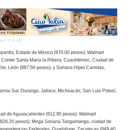
BLICIDAD
nepantla, Estado de México (970.00 pesos); Walmart
La Comer Santa María la Ribera, Cuauhtémoc, Ciudad de
he, León (887.50 pesos); y Soriana Híper Carretas,
ornia Sur, Durango, Jalisco, Michoacán, San Luis Potosí,
ad de Aguascalientes (812.90 pesos); Walmart
 (826.20 pesos); Mega Soriana Tangamanga, ciudad de
 Dependencias Federales, Guadalupe, Zacatecas (849.40