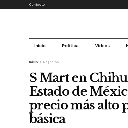
Contacto
Inicio
Política
Videos
Inicio
Negocios
S Mart en Chihu
Estado de Méxic
precio más alto p
básica