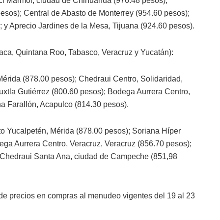
El Mármol, ciudad de Chihuahua (976.48 pesos);
esos); Central de Abasto de Monterrey (954.60 pesos);
 y Aprecio Jardines de la Mesa, Tijuana (924.60 pesos).
ca, Quintana Roo, Tabasco, Veracruz y Yucatán):
érida (878.00 pesos); Chedraui Centro, Solidaridad,
xtla Gutiérrez (800.60 pesos); Bodega Aurrera Centro,
a Farallón, Acapulco (814.30 pesos).
o Yucalpetén, Mérida (878.00 pesos); Soriana Híper
ga Aurrera Centro, Veracruz, Veracruz (856.70 pesos);
y Chedraui Santa Ana, ciudad de Campeche (851,98
de precios en compras al menudeo vigentes del 19 al 23