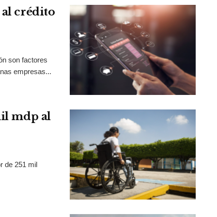
al crédito
ión son factores
anas empresas...
mil mdp al
r de 251 mil