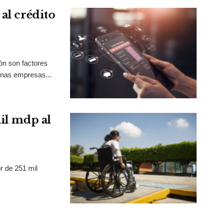
al crédito
ión son factores
anas empresas...
mil mdp al
r de 251 mil