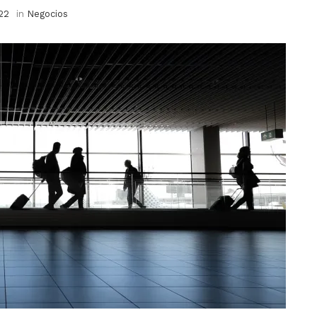
22
in
Negocios