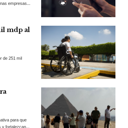
anas empresas...
mil mdp al
r de 251 mil
ra
ativa para que
y fortalezcan...