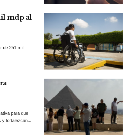
mil mdp al
r de 251 mil
ra
ativa para que
y fortalezcan...