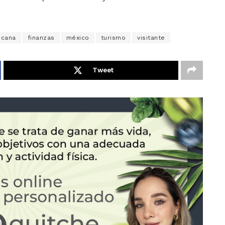
icana
finanzas
méxico
turismo
visitante
Tweet