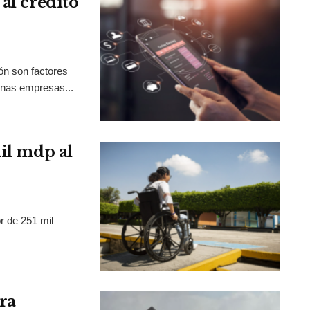
al crédito
ión son factores
anas empresas...
mil mdp al
r de 251 mil
ra