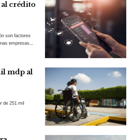
al crédito
ión son factores
anas empresas...
mil mdp al
r de 251 mil
ra