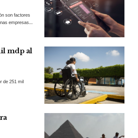
ión son factores
anas empresas...
mil mdp al
r de 251 mil
ra