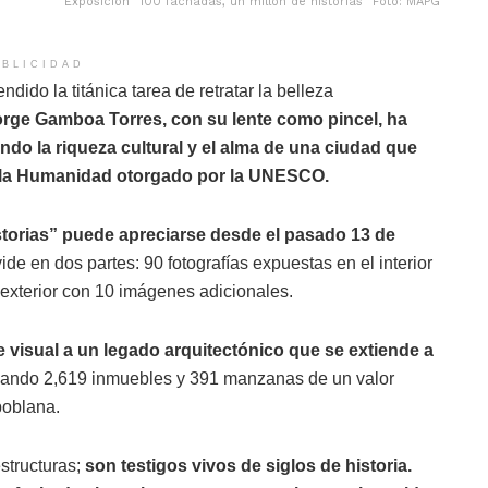
Exposición “100 fachadas, un millón de historias” Foto: MAPG
BLICIDAD
ndido la titánica tarea de retratar la belleza
rge Gamboa Torres, con su lente como pincel, ha
do la riqueza cultural y el alma de una ciudad que
de la Humanidad otorgado por la UNESCO.
storias” puede apreciarse desde el pasado 13 de
vide en dos partes: 90 fotografías expuestas en el interior
 exterior con 10 imágenes adicionales.
visual a un legado arquitectónico que se extiende a
ando 2,619 inmuebles y 391 manzanas de un valor
poblana.
structuras;
son testigos vivos de siglos de historia.