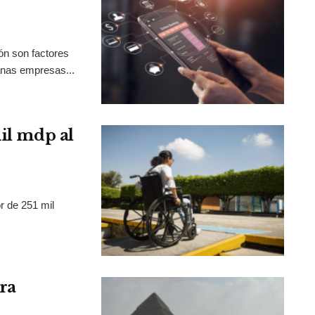
ión son factores
anas empresas...
mil mdp al
r de 251 mil
ra